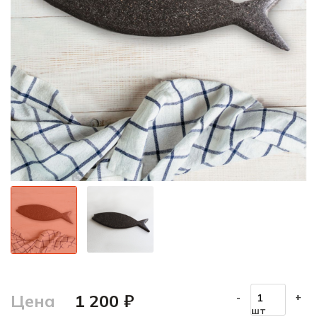
Цена
1 200 ₽
-
+
шт