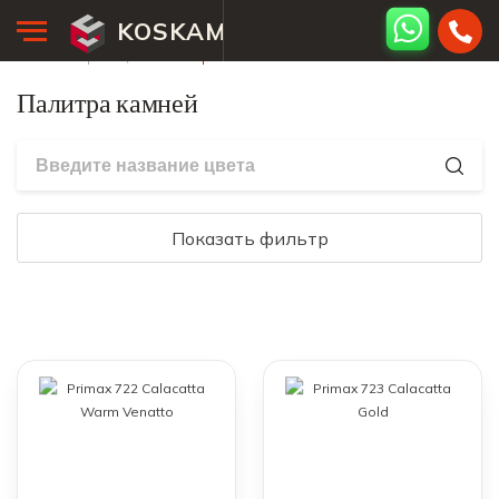
KOSKAM
Главная страница
Палитра камней
Палитра камней
Показать фильтр
Цвет
Светлый
Темный
Белый
Черный
Цветной