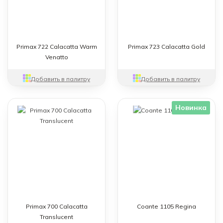
Бежевый
Серый
Коричневый
Жемчужный
Кофе
Primax 722 Calacatta Warm
Primax 723 Calacatta Gold
Venatto
Тип камня
Добавить в палитру
Добавить в палитру
Гранит
Искусственный камень
Новинка
Кварцевый агломерат
Мрамор
Текстура
Имитация мрамора
Крупные вкрапления
Мелкие вкрапления
Primax 700 Calacatta
Coante 1105 Regina
Моноцвет
Translucent