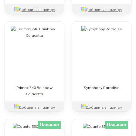
С блёстками
Светопроницаемый
Добавить в палитру
Добавить в палитру
Средние вкрапления
Терраццо
Бренд
Все
Primax 740 Rainbow
Symphony Paradise
Calacatta
Добавить в палитру
Добавить в палитру
Новинка
Новинка