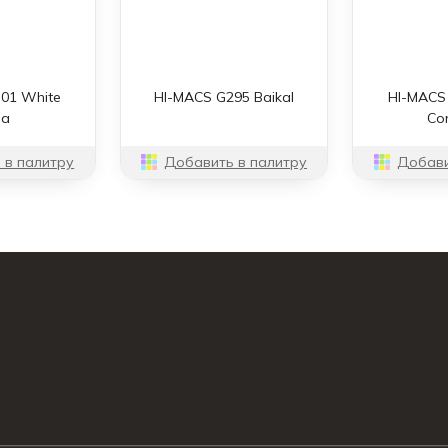
01 White
HI-MACS G295 Baikal
HI-MACS
la
Co
 в палитру
Добавить в палитру
Добави