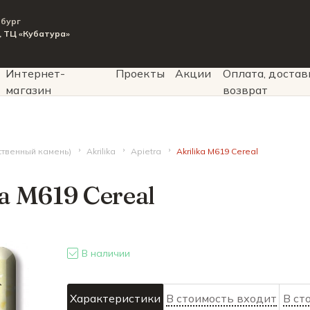
рбург
9, ТЦ «Кубатура»
Интернет-
Проекты
Акции
Оплата, достав
магазин
возврат
сственный камень)
Akrilika
Apietra
Akrilika M619 Cereal
ka M619 Cereal
В наличии
Характеристики
В стоимость входит
В ст