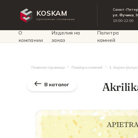
Санкт-Пете
KOSKAM
ул. Фучика, 
престижные столешницы
10:00-22:00
О
Изделия на
Палитра
компании
заказ
камней
Главная страница
Палитра камней
1. Акрил (иску
Akrili
В каталог