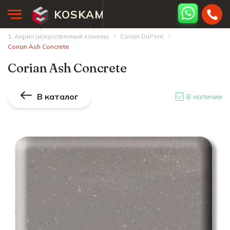
KOSKAM
Главная страница
Палитра камней
1. Акрил (искусственный камень)
Corian DuPont
Corian Ash Concrete
Corian Ash Concrete
В каталог
В наличии