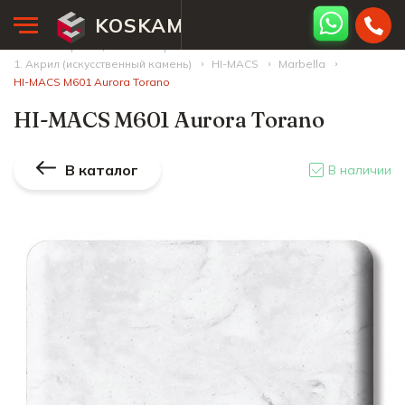
KOSKAM
Главная страница
Палитра камней
1. Акрил (искусственный камень)
HI-MACS
Marbella
HI-MACS M601 Aurora Torano
HI-MACS M601 Aurora Torano
В каталог
В наличии