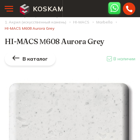
KOSKAM
Главная страница
Палитра камней
1. Акрил (искусственный камень)
HI-MACS
Marbella
HI-MACS М608 Aurora Grey
HI-MACS М608 Aurora Grey
В каталог
В наличии