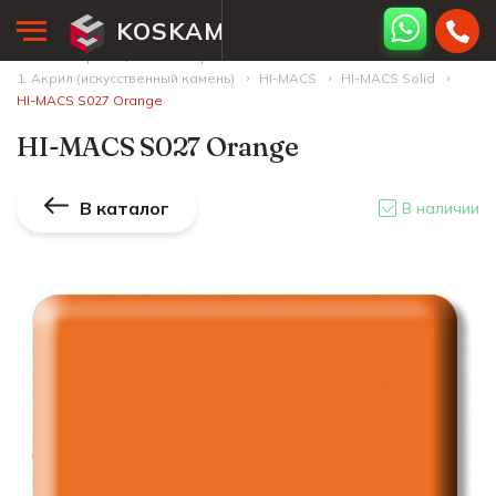
KOSKAM
Главная страница
Палитра камней
1. Акрил (искусственный камень)
HI-MACS
HI-MACS Solid
HI-MACS S027 Orange
HI-MACS S027 Orange
В каталог
В наличии