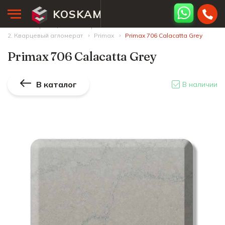
KOSKAM
Главная страница
Палитра камней
2. Кварцевый агломерат
Primax
Primax 706 Calacatta Grey
Primax 706 Calacatta Grey
В каталог
В наличии