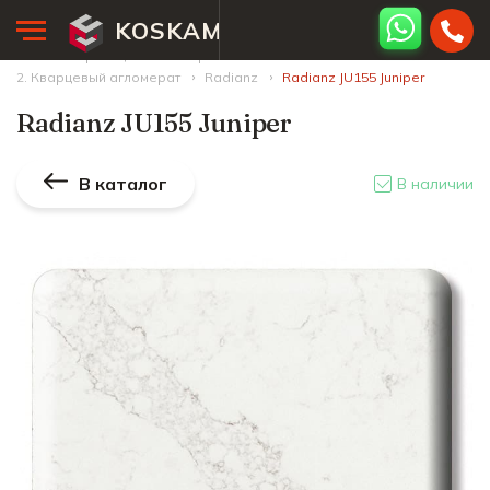
KOSKAM
Главная страница
Палитра камней
2. Кварцевый агломерат
Radianz
Radianz JU155 Juniper
Radianz JU155 Juniper
В каталог
В наличии