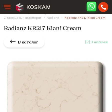
KOSKAM
Главная страница
Палитра камней
2. Кварцевый агломерат
Radianz
Radianz KR217 Kiani Cream
Radianz KR217 Kiani Cream
В каталог
В наличии