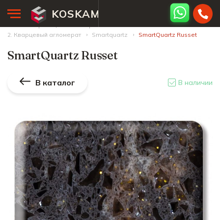
KOSKAM
Главная страница
Палитра камней
2. Кварцевый агломерат
Smartquartz
SmartQuartz Russet
SmartQuartz Russet
В каталог
В наличии