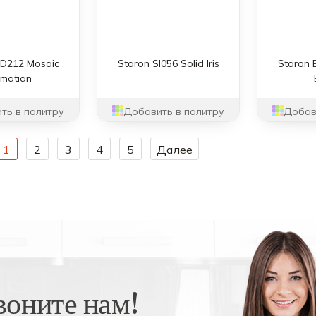
QD212 Mosaic
Staron SI056 Solid Iris
Staron 
lmatian
ть в палитру
Добавить в палитру
Добав
1
2
3
4
5
Далее
воните нам!