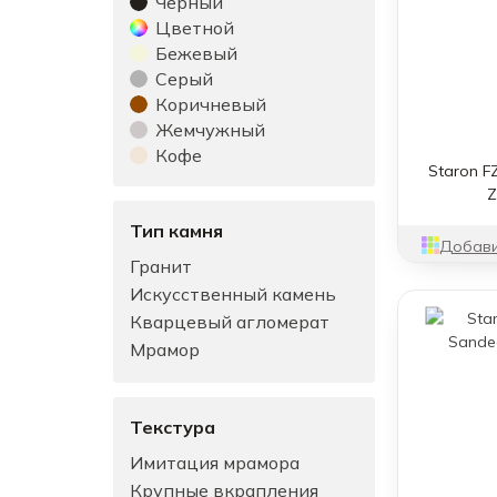
Черный
Цветной
Бежевый
Серый
Коричневый
Жемчужный
Кофе
Staron F
Z
Тип камня
Добави
Гранит
Искусственный камень
Кварцевый агломерат
Мрамор
Текстура
Имитация мрамора
Крупные вкрапления