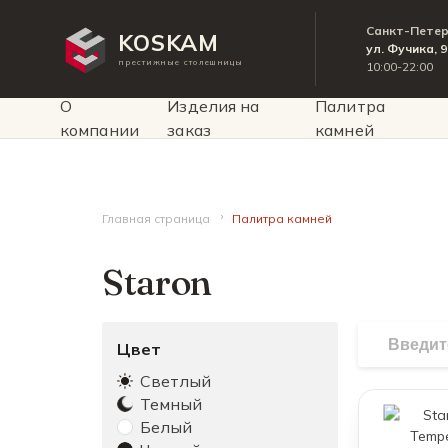
Санкт-Пете
KOSKAM
ул. Фучика, 
престижные столешницы
10:00-22:00
О
Изделия на
Палитра
компании
заказ
камней
Главная страница
Палитра камней
Staron
Цвет
Светлый
Темный
Белый