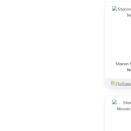
Staron 
N
Добави