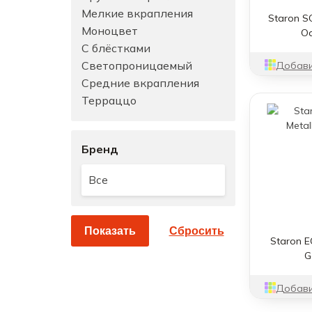
Мелкие вкрапления
Staron S
Моноцвет
Oa
С блёстками
Светопроницаемый
Добави
Средние вкрапления
Терраццо
Бренд
Все
Staron E
G
Добави