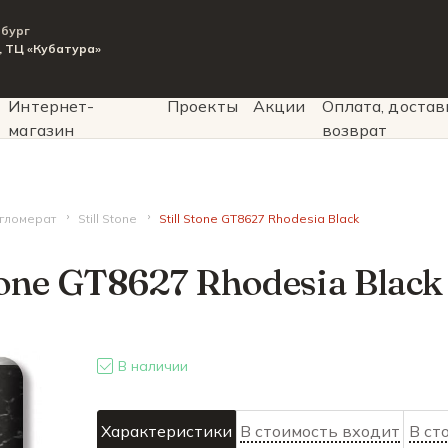
рбург
9, ТЦ «Кубатура»
Интернет-
Проекты
Акции
Оплата, достав
магазин
возврат
агломерат
Still Stone
Still Stone GT8627 Rhodesia Black
Stone GT8627 Rhodesia Black
В наличии
Характеристики
В стоимость входит
В ст