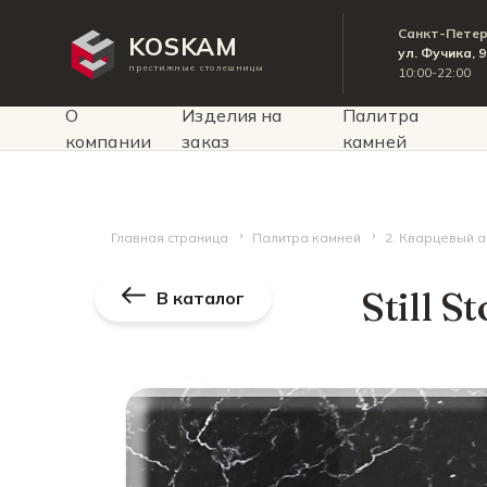
Санкт-Пете
KOSKAM
ул. Фучика, 
престижные столешницы
10:00-22:00
О
Изделия на
Палитра
компании
заказ
камней
Главная страница
Палитра камней
2. Кварцевый 
Still 
В каталог