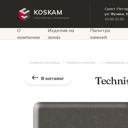
Санкт-Пете
KOSKAM
ул. Фучика, 
престижные столешницы
10:00-22:00
О
Изделия на
Палитра
компании
заказ
камней
Главная страница
Палитра камней
2. Кварцевый 
Techni
В каталог