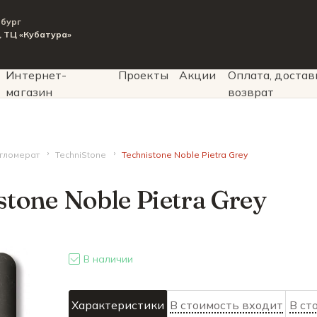
рбург
9, ТЦ «Кубатура»
Интернет-
Проекты
Акции
Оплата, достав
магазин
возврат
агломерат
TechniStone
Technistone Noble Pietra Grey
stone Noble Pietra Grey
В наличии
Характеристики
В стоимость входит
В ст