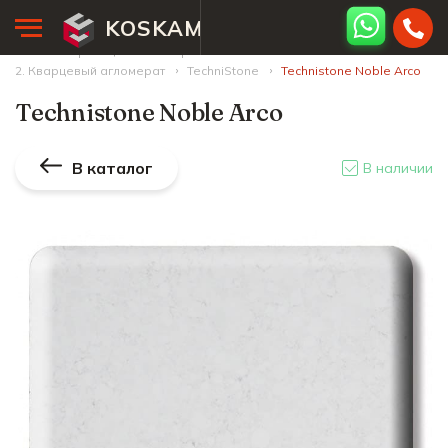
KOSKAM
Главная страница
Палитра камней
2. Кварцевый агломерат
TechniStone
Technistone Noble Arco
Technistone Noble Arco
В каталог
В наличии