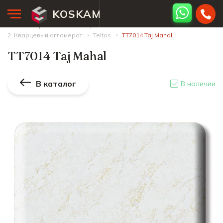
KOSKAM
Главная страница
Палитра камней
2. Кварцевый агломерат
Teltos
TT7014 Taj Mahal
TT7014 Taj Mahal
В каталог
В наличии