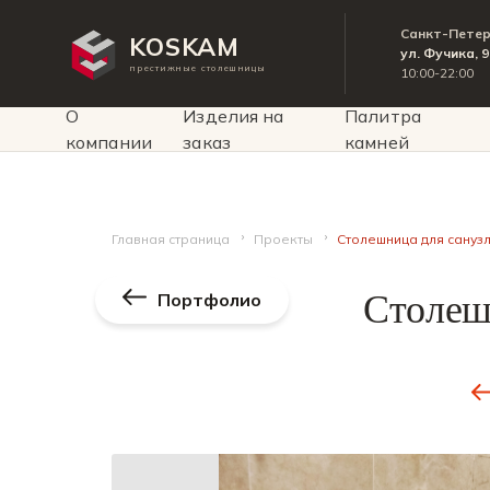
Санкт-Пете
KOSKAM
ул. Фучика, 
престижные столешницы
10:00-22:00
О
Изделия на
Палитра
компании
заказ
камней
Главная страница
Проекты
Столешница для сануз
Столеш
Портфолио