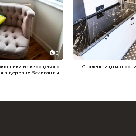
3
конники из кварцевого
Столешница из гран
я в деревне Велигонты