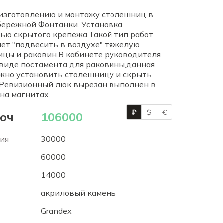
изготовлению и монтажу столешниц в
бережной Фонтанки. Установка
ью скрытого крепежа.Такой тип работ
яет "подвесить в воздухе" тяжелую
цы и раковин.В кабинете руководителя
виде постамента для раковины,данная
жно установить столешницу и скрыть
 Ревизионный люк вырезан выполнен в
на магнитах.
₽
$
€
юч
106000
ия
30000
60000
14000
акриловый камень
Grandex