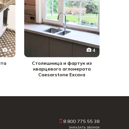
4
4
ита
Столешница и фартук из
кварцевого агломерата
Caesarstone Excava
8 800 775 55 38
ЗАКАЗАТЬ ЗВОНОК