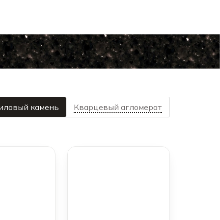
иловый камень
Кварцевый агломерат