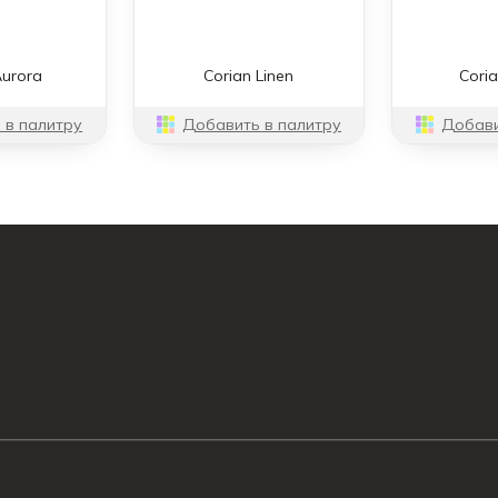
Aurora
Corian Linen
Coria
 в палитру
Добавить в палитру
Добави