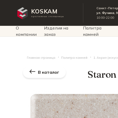
Санкт-Пете
KOSKAM
ул. Фучика, 
престижные столешницы
10:00-22:00
О
Изделия на
Палитра
компании
заказ
камней
Главная страница
Палитра камней
1. Акрил (иску
Staron
В каталог