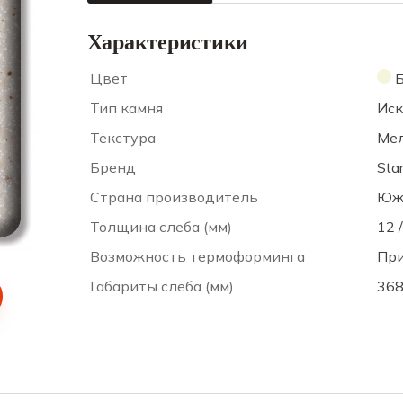
Характеристики
Цвет
Б
Тип камня
Иск
Текстура
Мел
Бренд
Sta
Страна производитель
Юж
Толщина слеба (мм)
12 /
Возможность термоформинга
При
Габариты слеба (мм)
368