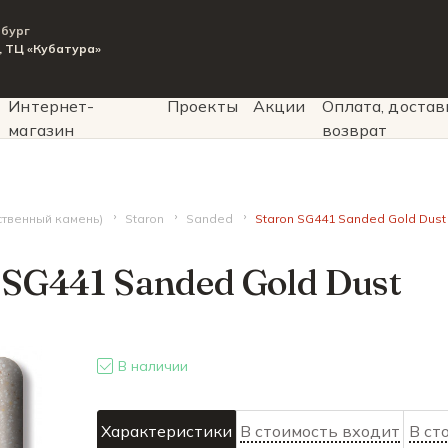
рбург
9, ТЦ «Кубатура»
Интернет-
Проекты
Акции
Оплата, достав
магазин
возврат
сственный камень)
Staron
Sanded
Staron SG441 Sanded Gold Dust
 SG441 Sanded Gold Dust
В наличии
Характеристики
В стоимость входит
В ст