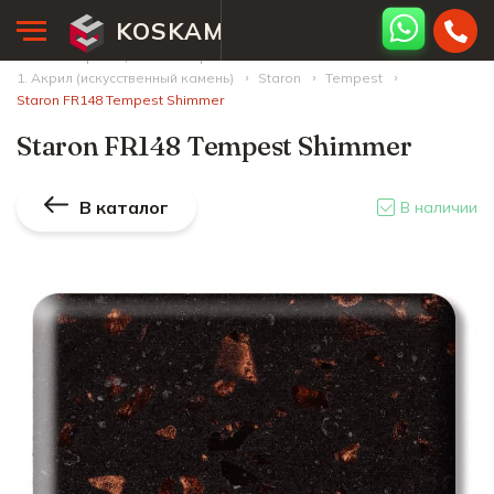
KOSKAM
Главная страница
Палитра камней
1. Акрил (искусственный камень)
Staron
Tempest
Staron FR148 Tempest Shimmer
Staron FR148 Tempest Shimmer
В каталог
В наличии